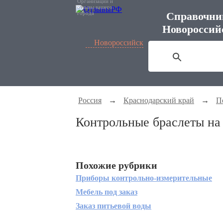
Организации и
отзывы вашего
города
Справочни
Новороссий
Новороссийск
Россия
→
Краснодарский край
→
П
Контрольные браслеты на 
Похожие рубрики
Приборы контрольно-измерительные
Мебель под заказ
Заказ питьевой воды