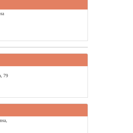
на
, 79
ина,