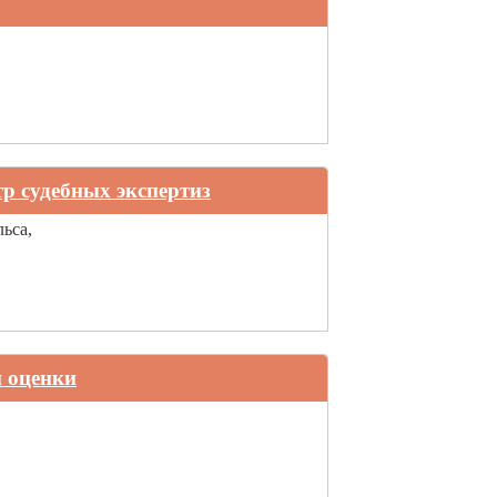
р судебных экспертиз
ьса,
 оценки