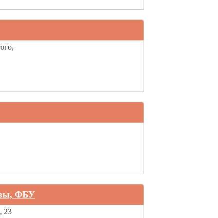
ого,
изы, ФБУ
, 23