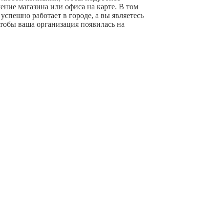
ние магазина или офиса на карте. В том
успешно работает в городе, а вы являетесь
чтобы ваша организация появилась на
+ Добавить компанию
очной информации с сайта ссылка на источник