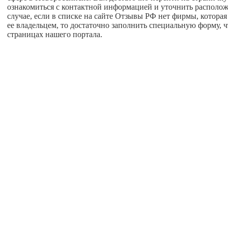
ознакомиться с контактной информацией и уточнить расположе
случае, если в списке на сайте Отзывы РФ нет фирмы, которая 
ее владельцем, то достаточно заполнить специальную форму, 
страницах нашего портала.
Главная
О проекте
Соглашение пользователя
Написать нам
правочников предприятий России “ОтзывыРФ” При использовании справ