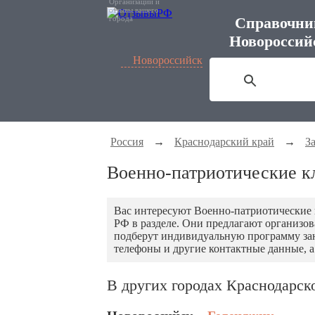
Организации и
отзывы вашего
города
Справочни
Новороссий
Новороссийск
Россия
→
Краснодарский край
→
З
Военно-патриотические к
Вас интересуют Военно-патриотические
РФ в разделе. Они предлагают организов
подберут индивидуальную программу заня
телефоны и другие контактные данные, а
В других городах Краснодарск